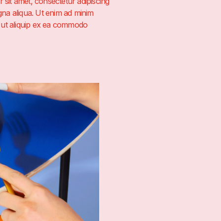
 sit amet, consectetur adipiscing
agna aliqua. Ut enim ad minim
si ut aliquip ex ea commodo