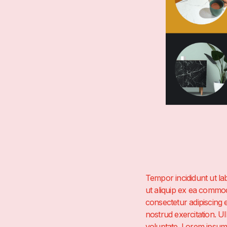
Tempor incididunt ut la
ut aliquip ex ea commod
consectetur adipiscing 
nostrud exercitation. U
voluptate. Lorem ipsum 