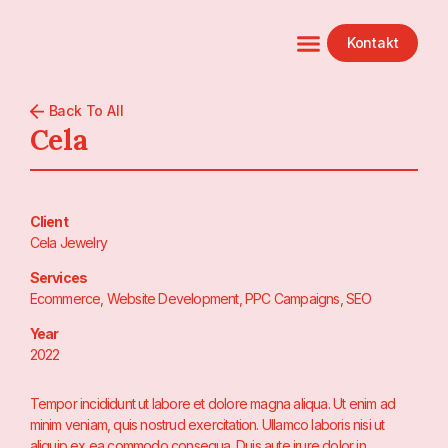
Kontakt
Back To All
Cela
Client
Cela Jewelry
Services
Ecommerce, Website Development, PPC Campaigns, SEO
Year
2022
Tempor incididunt ut labore et dolore magna aliqua. Ut enim ad
minim veniam, quis nostrud exercitation. Ullamco laboris nisi ut
aliquip ex ea commodo consequa. Duis aute irure dolor in