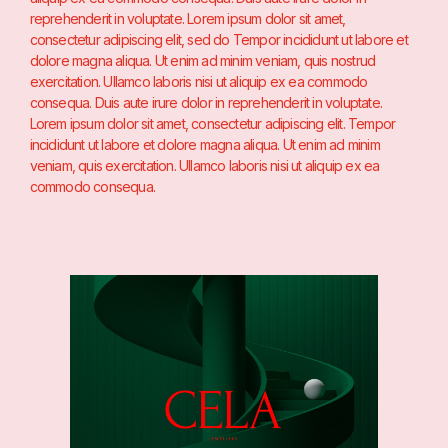
reprehenderit in voluptate. Lorem ipsum dolor sit amet,
consectetur adipiscing elit, sed do Tempor incididunt ut labore et
dolore magna aliqua. Ut enim ad minim veniam, quis nostrud
exercitation. Ullamco laboris nisi ut aliquip ex ea commodo
consequa. Duis aute irure dolor in reprehenderit in voluptate.
Lorem ipsum dolor sit amet, consectetur adipiscing elit. Tempor
incididunt ut labore et dolore magna aliqua. Ut enim ad minim
veniam, quis exercitation. Ullamco laboris nisi ut aliquip ex ea
commodo consequa.